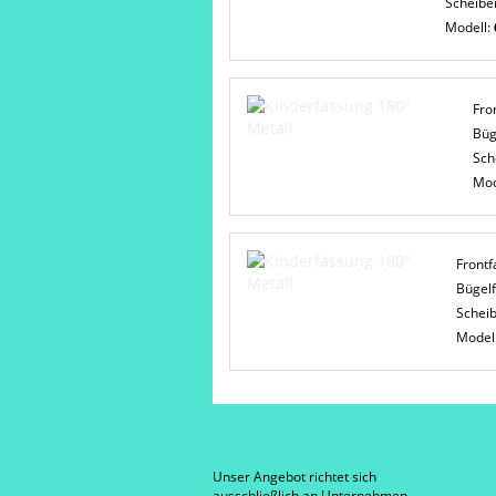
Scheibe
Modell:
Fro
Büg
Sch
Mod
Frontf
Bügel
Schei
Model
Unser Angebot richtet sich
ausschließlich an Unternehmen