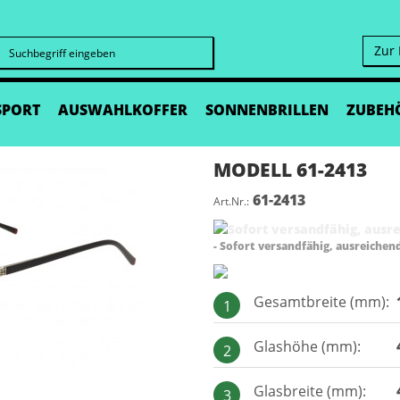
Zur
Suchen
SPORT
AUSWAHLKOFFER
SONNENBRILLEN
ZUBEH
MODELL 61-2413
61-2413
Art.Nr.:
- Sofort versandfähig, ausreichen
Gesamtbreite (mm):
1
Glashöhe (mm):
2
Glasbreite (mm):
3