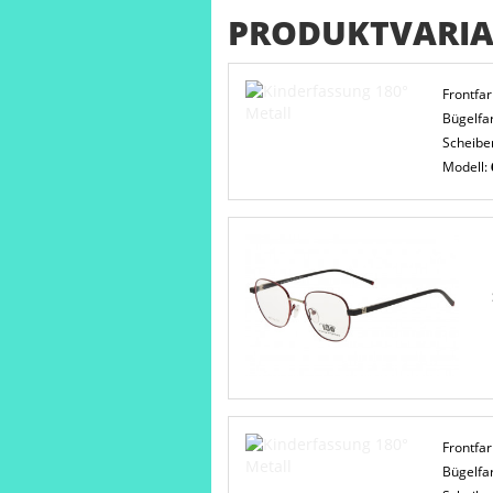
PRODUKTVARIA
Frontfa
Bügelfa
Scheibe
Modell:
Frontfa
Bügelfa