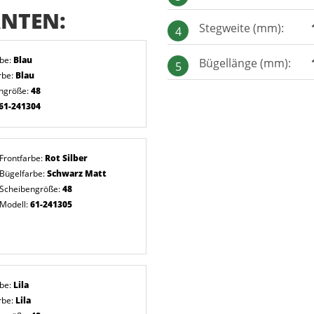
NTEN:
Stegweite (mm):
4
rbe:
Blau
Bügellänge (mm):
5
rbe:
Blau
ngröße:
48
61-241304
Frontfarbe:
Rot Silber
Bügelfarbe:
Schwarz Matt
Scheibengröße:
48
Modell:
61-241305
rbe:
Lila
rbe:
Lila