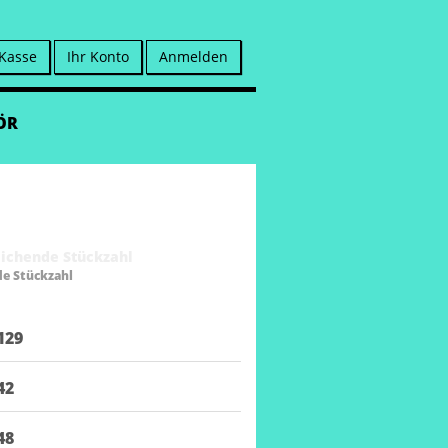
 Kasse
Ihr Konto
Anmelden
ÖR
de Stückzahl
129
42
48