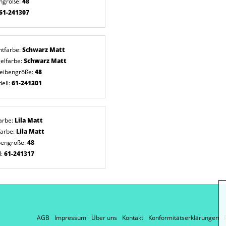
ngröße:
48
61-241307
ntfarbe:
Schwarz Matt
elfarbe:
Schwarz Matt
eibengröße:
48
ell:
61-241301
arbe:
Lila Matt
farbe:
Lila Matt
bengröße:
48
l:
61-241317
AGB
Impressum
Über uns
Kontakt
Konformitätserklärungen