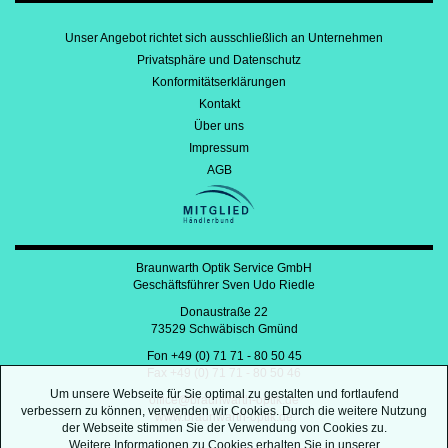
Unser Angebot richtet sich ausschließlich an Unternehmen
Privatsphäre und Datenschutz
Konformitätserklärungen
Kontakt
Über uns
Impressum
AGB
Braunwarth Optik Service GmbH
Geschäftsführer Sven Udo Riedle
Donaustraße 22
73529 Schwäbisch Gmünd
Fon +49 (0) 71 71 - 80 50 45
Fax +49 (0) 71 71 - 80 50 46
Um unsere Webseite für Sie optimal zu gestalten und fortlaufend
office@braunwarth-optik.de
verbessern zu können, verwenden wir Cookies. Durch die weitere Nutzung
www.braunwarth-optik.de
der Webseite stimmen Sie der Verwendung von Cookies zu.
Weitere Informationen zu Cookies erhalten Sie in unserer