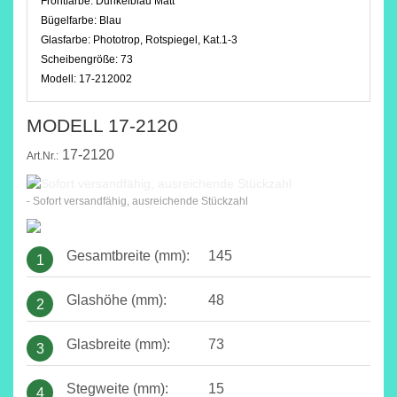
Frontfarbe:
Dunkelblau Matt
Bügelfarbe:
Blau
Glasfarbe:
Phototrop, Rotspiegel, Kat.1-3
Scheibengröße:
73
Modell:
17-212002
MODELL 17-2120
17-2120
Art.Nr.:
- Sofort versandfähig, ausreichende Stückzahl
Gesamtbreite (mm):
145
1
Glashöhe (mm):
48
2
Glasbreite (mm):
73
3
Stegweite (mm):
15
4