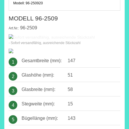
Modell:
96-250920
MODELL 96-2509
96-2509
Art.Nr.:
- Sofort versandfähig, ausreichende Stückzahl
Gesamtbreite (mm):
147
1
Glashöhe (mm):
51
2
Glasbreite (mm):
58
3
Stegweite (mm):
15
4
Bügellänge (mm):
143
5