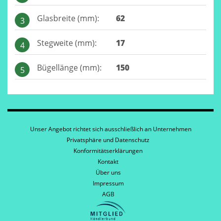
Glasbreite (mm):
62
3
Stegweite (mm):
17
4
Bügellänge (mm):
150
5
Unser Angebot richtet sich ausschließlich an Unternehmen
Privatsphäre und Datenschutz
Konformitätserklärungen
Kontakt
Über uns
Impressum
AGB