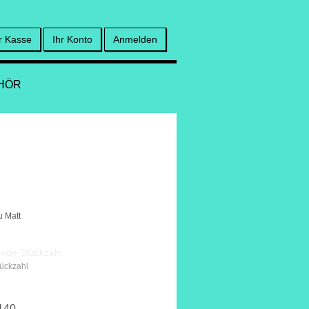
r Kasse
Ihr Konto
Anmelden
HÖR
u Matt
tückzahl
140