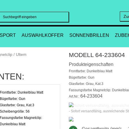
Zu
Suchen
SPORT
AUSWAHLKOFFER
SONNENBRILLEN
ZUBE
MODELL 64-233604
Produkteigenschaften
Frontfarbe: Dunkelblau Matt
NTEN:
Bügelfarbe: Gun
Glasfarbe: Grau, Kat.3
Fassungsfarbe Magnetclip: Dunkelbla
Frontfarbe:
Dunkelblau Matt
64-233604
Art.Nr.:
Bügelfarbe:
Gun
Glasfarbe:
Grau, Kat.3
- Sofort versandfähig, ausreichende S
Scheibengröße:
56
Fassungsfarbe Magnetclip:
Dunkelblau Matt
Gesamtbreite (mm):