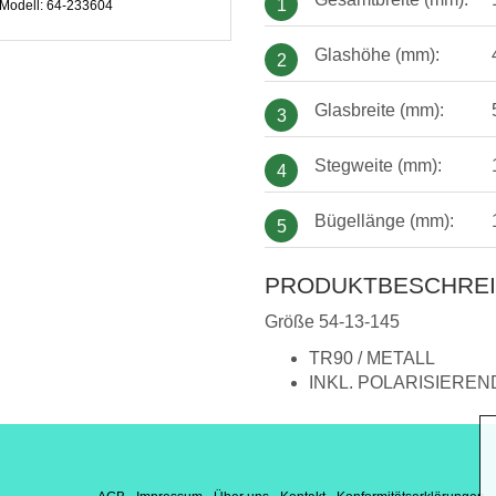
1
Modell:
64-233604
Glashöhe (mm):
2
Glasbreite (mm):
3
Stegweite (mm):
4
Bügellänge (mm):
5
PRODUKTBESCHRE
Größe 54-13-145
TR90 / METALL
INKL. POLARISIERE