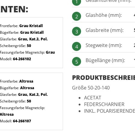
1
NTEN:
Glashöhe (mm):
2
Frontfarbe:
Grau Kristall
Glasbreite (mm):
3
Bügelfarbe:
Grau Kristall
Glasfarbe:
Grau, Kat.3, Pol.
Stegweite (mm):
Scheibengröße:
50
4
Fassungsfarbe Magnetclip:
Grau
Modell:
64-266102
Bügellänge (mm):
5
PRODUKTBESCHRE
Frontfarbe:
Altrosa
Größe 50-20-140
Bügelfarbe:
Altrosa
Glasfarbe:
Grau, Kat.3, Pol.
ACETAT
Scheibengröße:
50
FEDERSCHARNIER
Fassungsfarbe Magnetclip:
INKL. POLARISIEREN
Altrosa
Modell:
64-266107