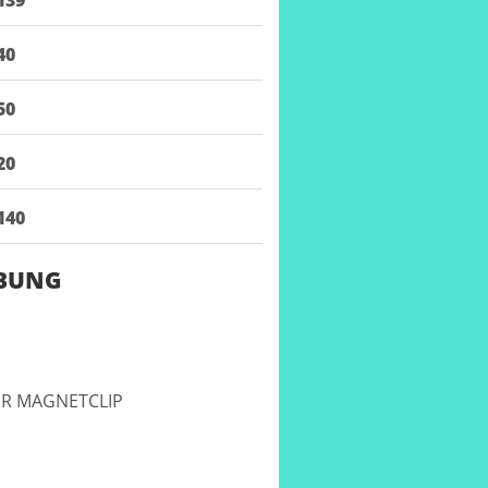
40
50
20
140
IBUNG
DER MAGNETCLIP