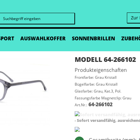
Zur
Suchen
SPORT
AUSWAHLKOFFER
SONNENBRILLEN
ZUBEH
MODELL 64-266102
Produkteigenschaften
Frontfarbe: Grau Kristall
Bügelfarbe: Grau Kristall
Glasfarbe: Grau, Kat.3, Pol.
Fassungsfarbe Magnetclip: Grau
64-266102
Art.Nr.:
- Sofort versandfähig, ausreichen
Gesamtbreite (mm):