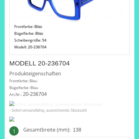
Frontfarbe:
Blau
Bügelfarbe:
Blau
Scheibengröße:
54
Modell:
20-236704
MODELL 20-236704
Produkteigenschaften
Frontfarbe: Blau
Bügelfarbe: Blau
20-236704
Art.Nr.:
- Sofort versandfähig, ausreichende Stückzahl
Gesamtbreite (mm):
138
1