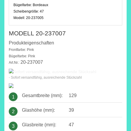
Bügelfarbe:
Bordeaux
Scheibengröße:
47
Modell:
20-237005
MODELL 20-237007
Produkteigenschaften
Frontfarbe: Pink
Bügelfarbe: Pink
20-237007
Art.Nr.:
- Sofort versandfähig, ausreichende Stückzahl
Gesamtbreite (mm):
129
1
Glashöhe (mm):
39
2
Glasbreite (mm):
47
3