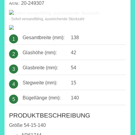
20-249307
Art.Nr.:
- Sofort versandfähig, ausreichende Stückzahl
Gesamtbreite (mm):
138
1
Glashöhe (mm):
42
2
Glasbreite (mm):
54
3
Stegweite (mm):
15
4
Bügellänge (mm):
140
5
PRODUKTBESCHREIBUNG
Größe 54-15-140