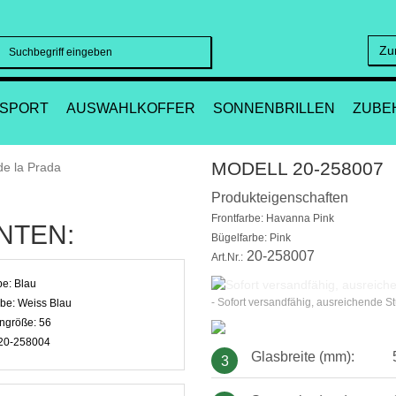
Zu
Suchen
SPORT
AUSWAHLKOFFER
SONNENBRILLEN
ZUBE
MODELL 20-258007
Produkteigenschaften
Frontfarbe: Havanna Pink
NTEN:
Bügelfarbe: Pink
20-258007
Art.Nr.:
be:
Blau
- Sofort versandfähig, ausreichende S
rbe:
Weiss Blau
ngröße:
56
20-258004
Glasbreite (mm):
3