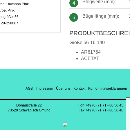
Stegweite (mm):
4
rbe:
Havanna Pink
arbe:
Pink
Bügellänge (mm):
engröße:
56
5
:
20-258007
PRODUKTBESCHRE
Größe 56-16-140
AR61764
ACETAT
AGB
Impressum
Über uns
Kontakt
Konformitätserklärungen
Donaustraße 22
Fon +49 (0) 71 71 - 80 50 45
73529 Schwäbisch Gmünd
Fax +49 (0) 71 71 - 80 50 46