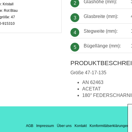
Glashöhe (mm):
2
e:
Kristall
be:
Rot Blau
Glasbreite (mm):
größe:
47
3
0-915310
Stegweite (mm):
4
Bügellänge (mm):
5
PRODUKTBESCHRE
Größe 47-17-135
AN 62463
ACETAT
180° FEDERSCHARN
AGB
Impressum
Über uns
Kontakt
Konformitätserklärungen