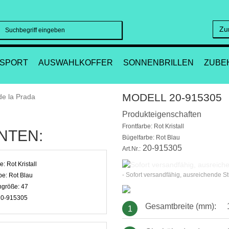
Zu
Suchen
SPORT
AUSWAHLKOFFER
SONNENBRILLEN
ZUBE
MODELL 20-915305
Produkteigenschaften
Frontfarbe: Rot Kristall
NTEN:
Bügelfarbe: Rot Blau
20-915305
Art.Nr.:
be:
Rot Kristall
- Sofort versandfähig, ausreichende S
be:
Rot Blau
ngröße:
47
20-915305
Gesamtbreite (mm):
1