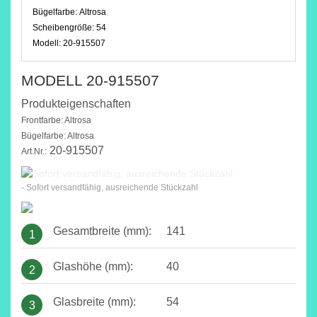
Bügelfarbe:
Altrosa
Scheibengröße:
54
Modell:
20-915507
MODELL 20-915507
Produkteigenschaften
Frontfarbe: Altrosa
Bügelfarbe: Altrosa
20-915507
Art.Nr.:
- Sofort versandfähig, ausreichende Stückzahl
Gesamtbreite (mm):
141
1
Glashöhe (mm):
40
2
Glasbreite (mm):
54
3