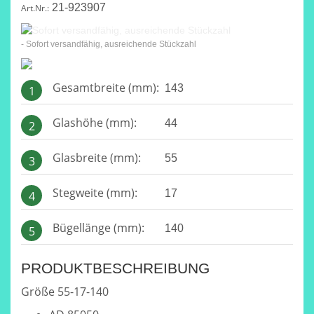
21-923907
Art.Nr.:
- Sofort versandfähig, ausreichende Stückzahl
Gesamtbreite (mm):
143
1
Glashöhe (mm):
44
2
Glasbreite (mm):
55
3
Stegweite (mm):
17
4
Bügellänge (mm):
140
5
PRODUKTBESCHREIBUNG
Größe 55-17-140