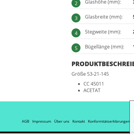
Glashöhe (mm):
2
Glasbreite (mm):
3
Stegweite (mm):
4
Bügellänge (mm):
5
PRODUKTBESCHRE
Größe 53-21-145
CC 45011
ACETAT
AGB
Impressum
Über uns
Kontakt
Konformitätserklärungen