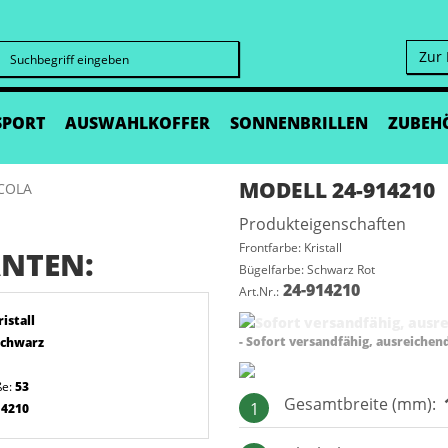
Zur
Suchen
SPORT
AUSWAHLKOFFER
SONNENBRILLEN
ZUBEH
MODELL 24-914210
Produkteigenschaften
Frontfarbe: Kristall
NTEN:
Bügelfarbe: Schwarz Rot
24-914210
Art.Nr.:
ristall
- Sofort versandfähig, ausreichen
chwarz
ße:
53
Gesamtbreite (mm):
1
14210