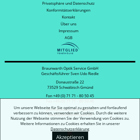
Privatsphäre und Datenschutz
Konformitätserklärungen
Kontakt
Über uns
Impressum
AGB
Braunwarth Optik Service GmbH
Geschäftsführer Sven Udo Riedle
Donaustraße 22
73529 Schwäbisch Gmünd
Fon +49 (0) 71 71 - 80 50 45
Fax +49 (0) 71 71 - 80 50 46
Um unsere Webseite für Sie optimal zu gestalten und fortlaufend
office@braunwarth-optik.de
verbessern zu können, verwenden wir Cookies. Durch die weitere
www.braunwarth-optik.de
Nutzung der Webseite stimmen Sie der Verwendung von Cookies zu.
Weitere Informationen zu Cookies erhalten Sie in unserer
Datenschutzerklärung
Akzeptieren