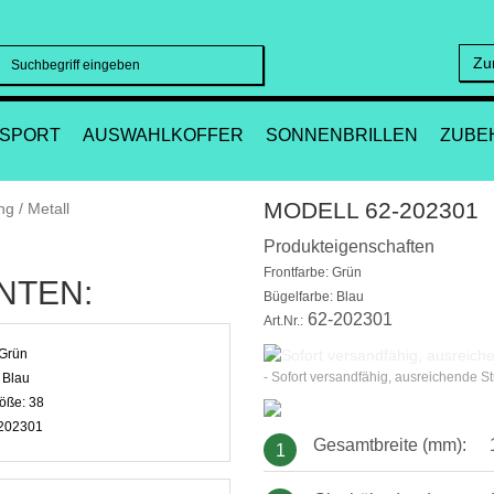
Zu
Suchen
SPORT
AUSWAHLKOFFER
SONNENBRILLEN
ZUBE
MODELL 62-202301
Produkteigenschaften
Frontfarbe: Grün
NTEN:
Bügelfarbe: Blau
62-202301
Art.Nr.:
Grün
- Sofort versandfähig, ausreichende S
:
Blau
öße:
38
202301
Gesamtbreite (mm):
1