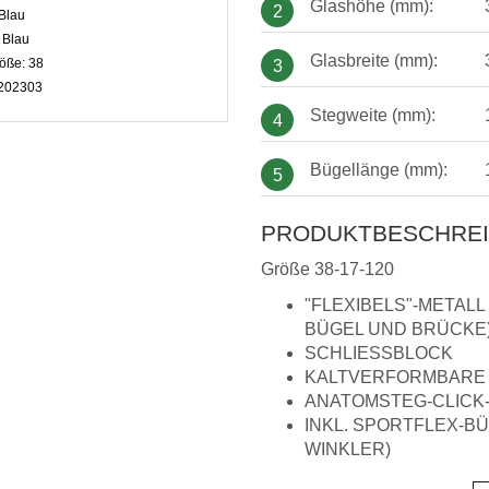
Glashöhe (mm):
2
Blau
:
Blau
Glasbreite (mm):
öße:
38
3
202303
Stegweite (mm):
4
Bügellänge (mm):
5
PRODUKTBESCHRE
Größe 38-17-120
"FLEXIBELS"-METALL
BÜGEL UND BRÜCKE
SCHLIESSBLOCK
KALTVERFORMBARE
ANATOMSTEG-CLICK-S
INKL. SPORTFLEX-B
WINKLER)