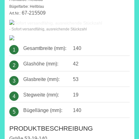
Bügelfarbe: Hellblau
67-215509
Art.Nr.:
- Sofort versandfähig, ausreichende Stückzahl
Gesamtbreite (mm):
140
1
Glashöhe (mm):
42
2
Glasbreite (mm):
53
3
Stegweite (mm):
19
4
Bügellänge (mm):
140
5
PRODUKTBESCHREIBUNG
Größe 53-19-140