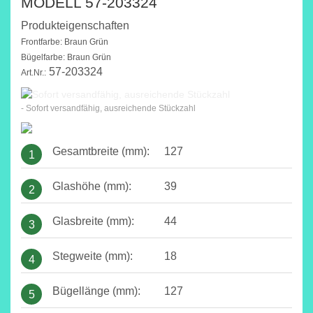
MODELL 57-203324
Produkteigenschaften
Frontfarbe: Braun Grün
Bügelfarbe: Braun Grün
57-203324
Art.Nr.:
- Sofort versandfähig, ausreichende Stückzahl
Gesamtbreite (mm):
127
1
Glashöhe (mm):
39
2
Glasbreite (mm):
44
3
Stegweite (mm):
18
4
Bügellänge (mm):
127
5