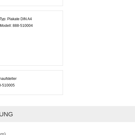
Typ:
Plakate DIN A4
Modell:
888-510004
aufsteller
8-510005
BUNG
mm)