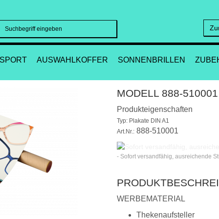
Zu
Suchen
SPORT
AUSWAHLKOFFER
SONNENBRILLEN
ZUBE
MODELL 888-510001
Produkteigenschaften
Typ: Plakate DIN A1
888-510001
Art.Nr.:
- Sofort versandfähig, ausreichende S
PRODUKTBESCHRE
WERBEMATERIAL
Thekenaufsteller