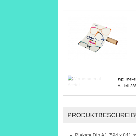
Typ:
Theken
Modell:
88
PRODUKTBESCHREI
Plakate Din A1 (594 x 841 