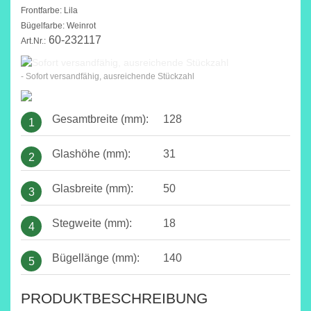
Frontfarbe: Lila
Bügelfarbe: Weinrot
60-232117
Art.Nr.:
- Sofort versandfähig, ausreichende Stückzahl
Gesamtbreite (mm):
128
1
Glashöhe (mm):
31
2
Glasbreite (mm):
50
3
Stegweite (mm):
18
4
Bügellänge (mm):
140
5
PRODUKTBESCHREIBUNG