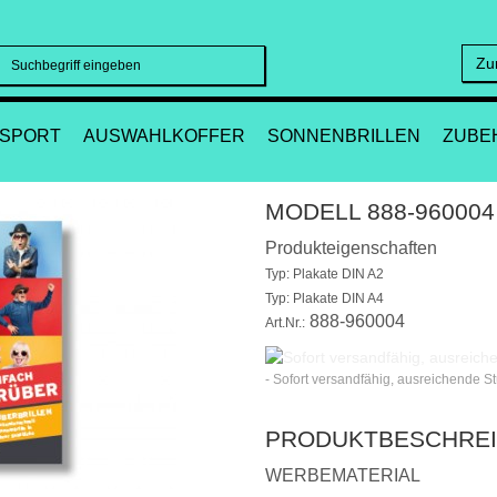
Zu
Suchen
SPORT
AUSWAHLKOFFER
SONNENBRILLEN
ZUBE
MODELL 888-960004
Produkteigenschaften
Typ: Plakate DIN A2
Typ: Plakate DIN A4
888-960004
Art.Nr.:
- Sofort versandfähig, ausreichende S
PRODUKTBESCHRE
WERBEMATERIAL